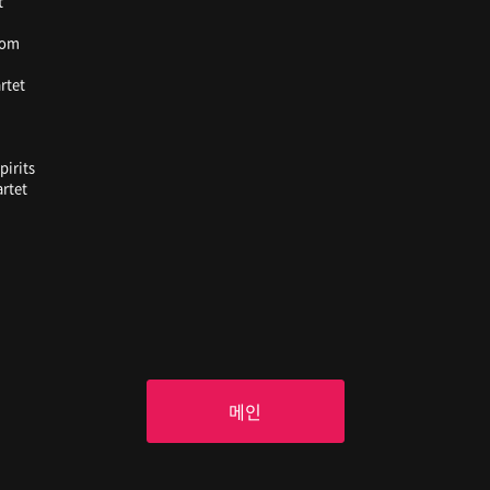
t
lom
rtet
pirits
rtet
메인