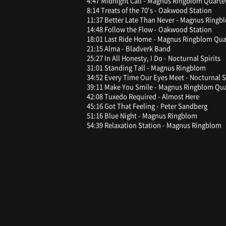
4:47 Midnight Call - Magnus Ringblom Quarte
8:14 Treats of the 70's - Oakwood Station
11:37 Better Late Than Never - Magnus Ringb
14:48 Follow the Flow - Oakwood Station
18:01 Last Ride Home - Magnus Ringblom Qua
21:15 Alma - Bladverk Band
25:27 In All Honesty, I Do - Nocturnal Spirits
31:01 Standing Tall - Magnus Ringblom
34:52 Every Time Our Eyes Meet - Nocturnal S
39:11 Make You Smile - Magnus Ringblom Qua
42:08 Tuxedo Required - Almost Here
45:16 Got That Feeling - Peter Sandberg
51:16 Blue Night - Magnus Ringblom
54:39 Relaxation Station - Magnus Ringblom