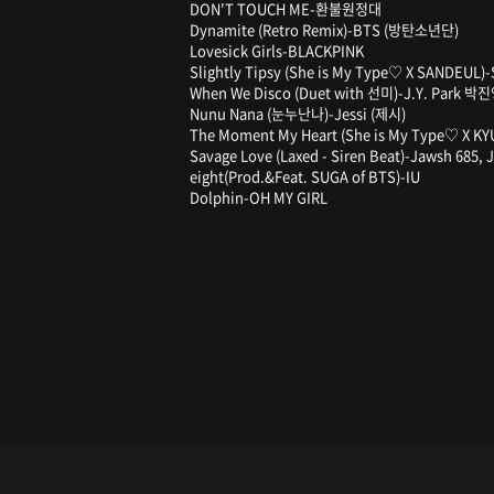
DON'T TOUCH ME-환불원정대
Dynamite (Retro Remix)-BTS (방탄소년단)
Lovesick Girls-BLACKPINK
Slightly Tipsy (She is My Type♡ X SANDEUL
When We Disco (Duet with 선미)-J.Y. Park 박
Nunu Nana (눈누난나)-Jessi (제시)
The Moment My Heart (She is My Type♡ X 
Savage Love (Laxed - Siren Beat)-Jawsh 685, 
eight(Prod.&Feat. SUGA of BTS)-IU
Dolphin-OH MY GIRL