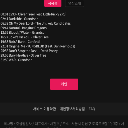
곡목록
영상소개
00:01 1993 - Oliver Tree (Feat. Little Ricky ZR3)
02:41 Darkside - Grandson
06:32 Oh My Dear Lord - The Unlikely Candidates
09:44 Natural - Imagine Dragons
12:52 Blood // Water - Grandson
16:27 Joke's On You! - Oliver Tree
19:38 Rob A Bank - Confetti
22:31 Original Me - YUNGBLUD (Feat. Dan Reynolds)
25:56 Don't Stop the Devil - Dead Posey
29:05 Bury Me Alive - Oliver Tree
31:50 WAR - Grandson
메인
서비스 이용약관
개인정보처리방침
FAQ
회사명 : ㈜삼쩜일사 / 대표이사 : 서진호 / 주소 : 서울시 강남구 도곡로 5길 19, 3층 / 사