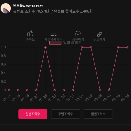
원투플ᴡᴀɴᴛ ᴛᴏ ᴘʟᴀʏ
유튜브 조회수
회 / 유튜브 좋아요수
회
70,578
1,406
좋아요
재생목록 추가
공유하기
링크복사
일별조회수
주별조회수
월별조회수