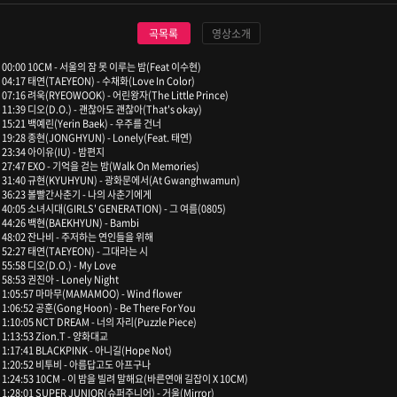
곡목록
영상소개
00:00 10CM - 서울의 잠 못 이루는 밤(Feat 이수현)
04:17 태연(TAEYEON) - 수채화(Love In Color)
07:16 려욱(RYEOWOOK) - 어린왕자(The Little Prince)
11:39 디오(D.O.) - 괜찮아도 괜찮아(That's okay)
15:21 백예린(Yerin Baek) - 우주를 건너
19:28 종현(JONGHYUN) - Lonely(Feat. 태연)
23:34 아이유(IU) - 밤편지
27:47 EXO - 기억을 걷는 밤(Walk On Memories)
31:40 규현(KYUHYUN) - 광화문에서(At Gwanghwamun)
36:23 볼빨간사춘기 - 나의 사춘기에게
40:05 소녀시대(GIRLS' GENERATION) - 그 여름(0805)
44:26 백현(BAEKHYUN) - Bambi
48:02 잔나비 - 주저하는 연인들을 위해
52:27 태연(TAEYEON) - 그대라는 시
55:58 디오(D.O.) - My Love
58:53 권진아 - Lonely Night
1:05:57 마마무(MAMAMOO) - Wind flower
1:06:52 공훈(Gong Hoon) - Be There For You
1:10:05 NCT DREAM - 너의 자리(Puzzle Piece)
1:13:53 Zion.T - 양화대교
1:17:41 BLACKPINK - 아니길(Hope Not)
1:20:52 비투비 - 아름답고도 아프구나
1:24:53 10CM - 이 밤을 빌려 말해요(바른연애 길잡이 X 10CM)
1:28:01 SUPER JUNIOR(슈퍼주니어) - 거울(Mirror)