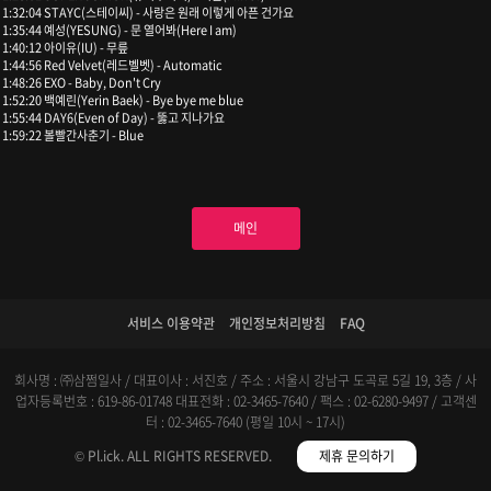
1:32:04 STAYC(스테이씨) - 사랑은 원래 이렇게 아픈 건가요
1:35:44 예성(YESUNG) - 문 열어봐(Here I am)
1:40:12 아이유(IU) - 무릎
1:44:56 Red Velvet(레드벨벳) - Automatic
1:48:26 EXO - Baby, Don't Cry
1:52:20 백예린(Yerin Baek) - Bye bye me blue
1:55:44 DAY6(Even of Day) - 뚫고 지나가요
1:59:22 볼빨간사춘기 - Blue
메인
서비스 이용약관
개인정보처리방침
FAQ
회사명 : ㈜삼쩜일사 / 대표이사 : 서진호 / 주소 : 서울시 강남구 도곡로 5길 19, 3층 / 사
업자등록번호 : 619-86-01748
대표전화 : 02-3465-7640 / 팩스 : 02-6280-9497 / 고객센
터 : 02-3465-7640 (평일 10시 ~ 17시)
© Pl.ick. ALL RIGHTS RESERVED.
제휴 문의하기