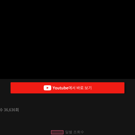
요수
회
36,636