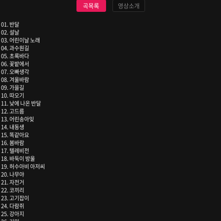
곡목록
영상소개
01. 반달
02. 설날
03. 어린이날 노래
04. 과수원길
05. 초록바다
06. 꽃밭에서
07. 오빠생각
08. 겨울바람
09. 가을길
10. 따오기
11. 낮에 나온 반달
12. 고드름
13. 어린송아잊
14. 내동생
15. 똑같아요
16. 봄바람
17. 텔레비전
18. 바둑이 방울
19. 허수아비 아저씨
20. 나무야
21. 자전거
22. 코끼리
23. 고기잡이
24. 다람쥐
25. 강아지