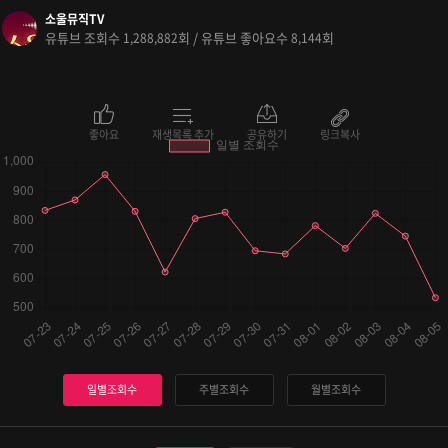
소울뮤직TV
유튜브 조회수
회 / 유튜브 좋아요수
회
1,288,882
8,144
좋아요
재생목록 추가
공유하기
링크복사
일별조회수
주별조회수
월별조회수