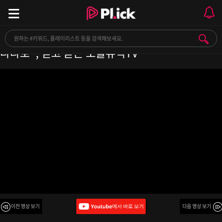
동요 모음 50곡 듣기, 어른, 아이 할것없이 동심의
나라로~, 믿고 듣는 소울뮤직TV
이전 영상 보기
다음 영상 보기