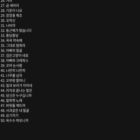
26. 거미
27. 곰 세마리
28. 기운이 나요
29. 깡깡총 체조
30. 꼬까신
31. 나비야
32. 둥근해가 떴습니다
33. 퐁당퐁당
34. 꼭꼭 약속해
35. 그대로 멈춰라
36. 아빠의 얼굴
37. 검은고양이 네로
38. 아빠와 크레파스
39. 꼬마 눈사람
40. 나란히 나란히
41. 나무를 심자
42. 꼬부랑 할머니
43. 일과 보리가 자라네
44. 리자로 끝나는 말은
45. 당신은 누구십니까
46. 알파벳 노래
47. 바윗돌 깨뜨려
48. 사과같은 내 얼굴
49. 요기저기
50. 옥수수 하모니카