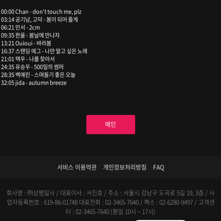
00:00 Chan - don’t touch me, plz
03:14 공기남, 고닥 - 봄이 되어 줄게
06:21 민서 - 2cm
09:35 한올 - 봄날에 만나자
13:21 Ouioui - 바라봄
16:37 스탠딩 에그 - 나만 알고 싶은 노래
21:01 택우 - 나를 찾아서
24:35 유승우 - 500일의 썸머
28:35 백예린 - 스며들기 좋은 오늘
32:05 jida - autumn breeze
메인
서비스 이용약관
개인정보처리방침
FAQ
회사명 : ㈜삼쩜일사 / 대표이사 : 서진호 / 주소 : 서울시 강남구 도곡로 5길 19, 3층 / 사
업자등록번호 : 619-86-01748
대표전화 : 02-3465-7640 / 팩스 : 02-6280-9497 / 고객센
터 : 02-3465-7640 (평일 10시 ~ 17시)