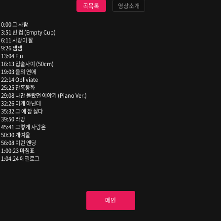
곡목록
영상소개
0:00 그 사람
3:51 빈 컵 (Empty Cup)
6:11 사랑이 잘
9:26 잼잼
13:04 Flu
16:13 입술사이 (50cm)
19:03 을의 연애
22:14 Obliviate
25:25 잔혹동화
29:08 나만 몰랐던 이야기 (Piano Ver.)
32:26 이게 아닌데
35:32 그 애 참 싫다
39:50 라망
45:41 그렇게 사랑은
50:30 개여울
56:08 이런 엔딩
1:00:23 마침표
1:04:24 에필로그
메인