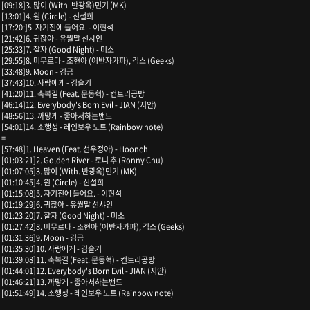
[09:18]3. 많이 (With. 반광옥)민기 (MK)
[13:01]4. 원 (Circle) - 신설희
[17:20:]5. 자기전에 들어요. - 이현석
[21:42]6. 귀찮아 - 유월말 선샤인
[25:33]7. 잘자 (Good Night) - 미소
[29:55]8. 머무르다 - 조현아 (어반자카파), 긱스 (Geeks)
[33:48]9. Moon - 김금
[37:43]10. 사랑에게 - 김슬기
[41:20]11. 축복길 (Feat. 문동혁) - 컨트리공방
[46:14]12. Everybody's Born Evil - JIAN (지안)
[48:56]13. 까맣게 - 좋아서하는밴드
[54:01]14. 소행성 - 레인보우 노트 (Rainbow note)
=
[57:48]1. Heaven (Feat. 선우정아) - Hoonch
[01:03:21]2. Golden River - 로니 추 (Ronny Chu)
[01:07:05]3. 많이 (With. 반광옥)민기 (MK)
[01:10:45]4. 원 (Circle) - 신설희
[01:15:08]5. 자기전에 들어요. - 이현석
[01:19:29]6. 귀찮아 - 유월말 선샤인
[01:23:20]7. 잘자 (Good Night) - 미소
[01:27:42]8. 머무르다 - 조현아 (어반자카파), 긱스 (Geeks)
[01:31:36]9. Moon - 김금
[01:35:30]10. 사랑에게 - 김슬기
[01:39:08]11. 축복길 (Feat. 문동혁) - 컨트리공방
[01:44:01]12. Everybody's Born Evil - JIAN (지안)
[01:46:21]13. 까맣게 - 좋아서하는밴드
[01:51:49]14. 소행성 - 레인보우 노트 (Rainbow note)