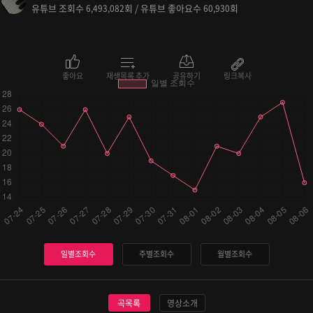
유튜브 조회수
회 / 유튜브 좋아요수
회
6,493,082
60,930
좋아요
재생목록 추가
공유하기
링크복사
일별조회수
주별조회수
월별조회수
곡목록
영상소개