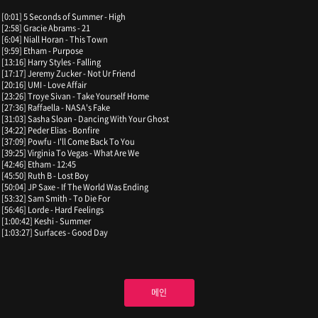
[0:01] 5 Seconds of Summer - High
[2:58] Gracie Abrams - 21
[6:04] Niall Horan - This Town
[9:59] Etham - Purpose
[13:16] Harry Styles - Falling
[17:17] Jeremy Zucker - Not Ur Friend
[20:16] UMI - Love Affair
[23:26] Troye Sivan - Take Yourself Home
[27:36] Raffaella - NASA's Fake
[31:03] Sasha Sloan - Dancing With Your Ghost
[34:22] Peder Elias - Bonfire
[37:09] Powfu - I'll Come Back To You
[39:25] Virginia To Vegas - What Are We
[42:46] Etham - 12:45
[45:50] Ruth B - Lost Boy
[50:04] JP Saxe - If The World Was Ending
[53:32] Sam Smith - To Die For
[56:46] Lorde - Hard Feelings
[1:00:42] Keshi - Summer
[1:03:27] Surfaces - Good Day
메인