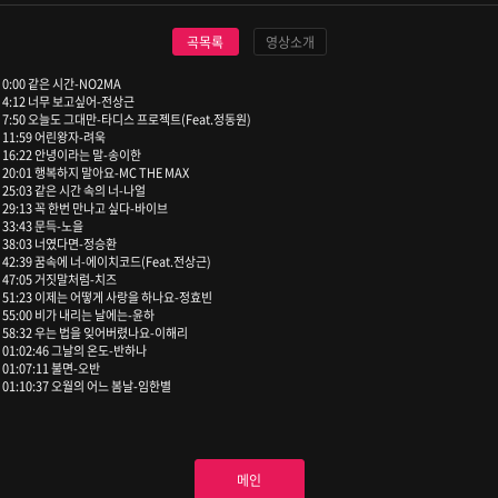
곡목록
영상소개
0:00 같은 시간-NO2MA
4:12 너무 보고싶어-전상근
7:50 오늘도 그대만-타디스 프로젝트(Feat.정동원)
11:59 어린왕자-려욱
16:22 안녕이라는 말-송이한
20:01 행복하지 말아요-MC THE MAX
25:03 같은 시간 속의 너-나얼
29:13 꼭 한번 만나고 싶다-바이브
33:43 문득-노을
38:03 너였다면-정승환
42:39 꿈속에 너-에이치코드(Feat.전상근)
47:05 거짓말처럼-치즈
51:23 이제는 어떻게 사랑을 하나요-정효빈
55:00 비가 내리는 날에는-윤하
58:32 우는 법을 잊어버렸나요-이해리
01:02:46 그날의 온도-반하나
01:07:11 불면-오반
01:10:37 오월의 어느 봄날-임한별
메인