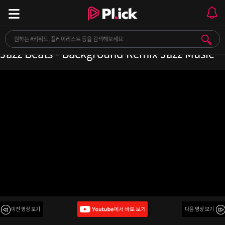
Smooth Night Jazz Hip Hop - Traffic City
Jazz Beats - Background Remix Jazz Music
이전 영상 보기
다음 영상 보기