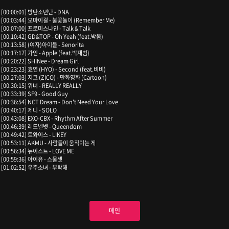
[00:00:01] 방탄소년단 - DNA
[00:03:44] 오마이걸 - 불꽃놀이 (Remember Me)
[00:07:00] 프로미스나인 - Talk & Talk
[00:10:42] GD&TOP - Oh Yeah (feat.박봄)
[00:13:58] (여자)아이들 - Senorita
[00:17:17] 가인 - Apple (feat.박재범)
[00:20:22] SHINee - Dream Girl
[00:23:23] 효연 (HYO) - Second (feat.비비)
[00:27:03] 지코 (ZICO) - 만화영화 (Cartoon)
[00:30:15] 위너 - REALLY REALLY
[00:33:39] SF9 - Good Guy
[00:36:54] NCT Dream - Don't Need Your Love
[00:40:17] 제니 - SOLO
[00:43:08] EXO-CBX - Rhythm After Summer
[00:46:39] 레드벨벳 - Queendom
[00:49:42] 트와이스 - LIKEY
[00:53:11] AKMU - 사람들이 움직이는 게
[00:56:34] 뉴이스트 - LOVE ME
[00:59:36] 아이유 - 스물셋
[01:02:52] 우주소녀 - 부탁해
메인