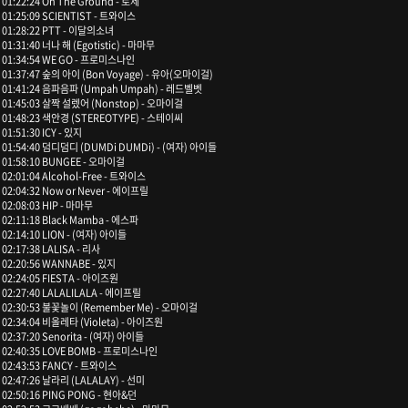
01:22:24 On The Ground - 로제
01:25:09 SCIENTIST - 트와이스
01:28:22 PTT - 이달의소녀
01:31:40 너나 해 (Egotistic) - 마마무
01:34:54 WE GO - 프로미스나인
01:37:47 숲의 아이 (Bon Voyage) - 유아(오마이걸)
01:41:24 음파음파 (Umpah Umpah) - 레드벨벳
01:45:03 살짝 설렜어 (Nonstop) - 오마이걸
01:48:23 색안경 (STEREOTYPE) - 스테이씨
01:51:30 ICY - 있지
01:54:40 덤디덤디 (DUMDi DUMDi) - (여자) 아이들
01:58:10 BUNGEE - 오마이걸
02:01:04 Alcohol-Free - 트와이스
02:04:32 Now or Never - 에이프릴
02:08:03 HIP - 마마무
02:11:18 Black Mamba - 에스파
02:14:10 LION - (여자) 아이들
02:17:38 LALISA - 리사
02:20:56 WANNABE - 있지
02:24:05 FIESTA - 아이즈원
02:27:40 LALALILALA - 에이프릴
02:30:53 불꽃놀이 (Remember Me) - 오마이걸
02:34:04 비올레타 (Violeta) - 아이즈원
02:37:20 Senorita - (여자) 아이들
02:40:35 LOVE BOMB - 프로미스나인
02:43:53 FANCY - 트와이스
02:47:26 날라리 (LALALAY) - 선미
02:50:16 PING PONG - 현아&던