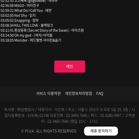
02:52:53 고고베베 (gogobebe) - 마마무
02:56:08 MAGO - 여자친구
02:59:21 What Do I Call You - 태연
03:02:05 Not Shy - 있지
03:05:02 Snapping - 청하
03:08:34 KILL THIS LOVE - 블랙핑크
03:11:41 환상동화 (Secret Story of the Swan) - 아이즈원
03:14:50 Oh my god - (여자) 아이들
03:18:05 Monster - 레드벨벳-아이린&슬기
메인
서비스 이용약관
개인정보처리방침
FAQ
회사명 : ㈜삼쩜일사 / 대표이사 : 서진호 / 주소 : 서울시 강남구 도곡로 5길 19, 3층 / 사
업자등록번호 : 619-86-01748
대표전화 : 02-3465-7640 / 팩스 : 02-6280-9497 / 고객센
터 : 02-3465-7640 (평일 10시 ~ 17시)
© Pl.ick. ALL RIGHTS RESERVED.
제휴 문의하기