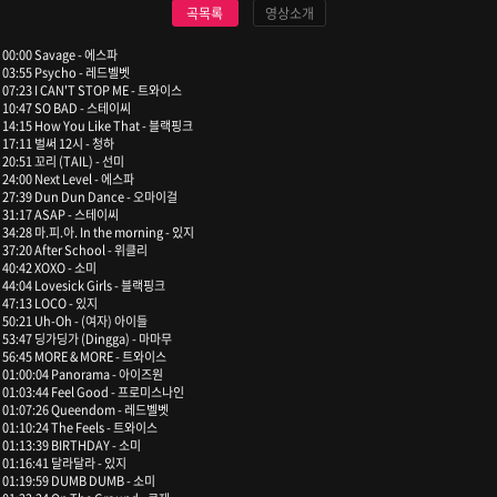
곡목록
영상소개
00:00 Savage - 에스파
03:55 Psycho - 레드벨벳
07:23 I CAN'T STOP ME - 트와이스
10:47 SO BAD - 스테이씨
14:15 How You Like That - 블랙핑크
17:11 벌써 12시 - 청하
20:51 꼬리 (TAIL) - 선미
24:00 Next Level - 에스파
27:39 Dun Dun Dance - 오마이걸
31:17 ASAP - 스테이씨
34:28 마.피.아. In the morning - 있지
37:20 After School - 위클리
40:42 XOXO - 소미
44:04 Lovesick Girls - 블랙핑크
47:13 LOCO - 있지
50:21 Uh-Oh - (여자) 아이들
53:47 딩가딩가 (Dingga) - 마마무
56:45 MORE & MORE - 트와이스
01:00:04 Panorama - 아이즈원
01:03:44 Feel Good - 프로미스나인
01:07:26 Queendom - 레드벨벳
01:10:24 The Feels - 트와이스
01:13:39 BIRTHDAY - 소미
01:16:41 달라달라 - 있지
01:19:59 DUMB DUMB - 소미