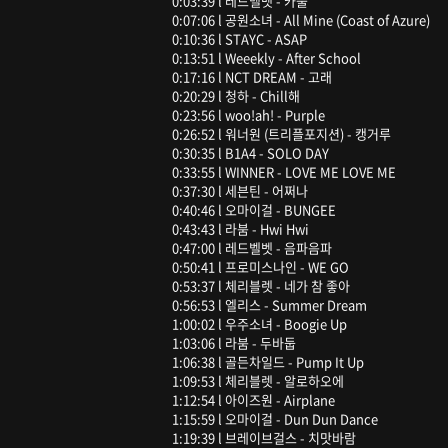
0:03:39 l 레드벨벳 - 카풀
0:07:06 l 공원소녀 - All Mine (Coast of Azure)
0:10:36 l STAYC - ASAP
0:13:51 l Weeekly - After School
0:17:16 l NCT DREAM - 고래
0:20:29 l 청하 - Chill해
0:23:56 l woo!ah! - Purple
0:26:52 l 워너원 (트리플포지션) - 캥거루
0:30:35 l B1A4 - SOLO DAY
0:33:55 l WINNER - LOVE ME LOVE ME
0:37:30 l 세븐틴 - 어쩌나
0:40:46 l 오마이걸 - BUNGEE
0:43:43 l 라붐 - Hwi Hwi
0:47:00 l 레드벨벳 - 음파음파
0:50:41 l 프로미스나인 - WE GO
0:53:37 l 체리블렛 - 네가 참 좋아
0:56:53 l 엘리스 - Summer Dream
1:00:02 l 우주소녀 - Boogie Up
1:03:06 l 라붐 - 두바둡
1:06:38 l 골든차일드 - Pump It Up
1:09:53 l 체리블렛 - 알로하오에
1:12:54 l 아이즈원 - Airplane
1:15:59 l 오마이걸 - Dun Dun Dance
1:19:39 l 브레이브걸스 - 치맛바람