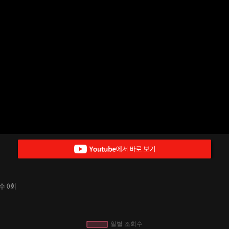
요수
회
0