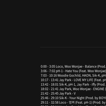
0:00 - 3:05 Loco, Woo Wonjae - Balance (Prod
3:06 - 7:02 pH-1 - Hate You (Feat. Woo Wonjae
7:03 - 10:16 Woodie Gochild, HAON, Sik-K, pH
10:17 - 13:41 Jay Park - LOVE MY LIFE (Feat. p
13:42 - 18:01 Sik-K, pH-1, Jay Park - iffy (Pr
18:02 - 21:41 Jay Park, Woo Wonjae - ENGINE 
21:42 - 25:45 Jay Park - V
25:46 - 29:10 Sik-K - Your Night (Prod. by BO
29:11 - 32:58 Loco - 엉켜 (Feat. pH-1) (Prod. b