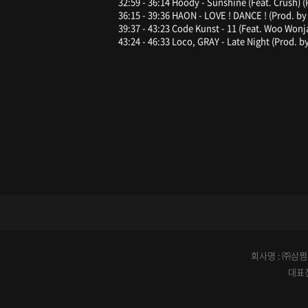
32:59 - 36:14 Hoody - Sunshine (Feat. Crush) 
36:15 - 39:36 HAON - LOVE ! DANCE ! (Prod. 
39:37 - 43:23 Code Kunst - 11 (Feat. Woo Wonj
43:24 - 46:33 Loco, GRAY - Late Night (Prod. b
회사명 : ㈜삼쩜일
대표전화