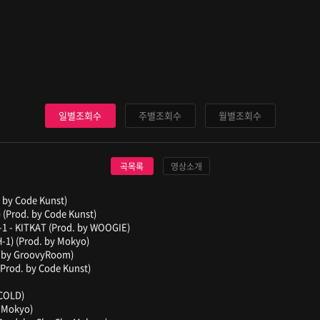
일별조회수
주별조회수
월별조회수
곡목록
영상소개
. by Code Kunst)
) (Prod. by Code Kunst)
-1 - KITKAT (Prod. by WOOGIE)
H-1) (Prod. by Mokyo)
od. by GroovyRoom)
(Prod. by Code Kunst)
YCOLD)
y Mokyo)