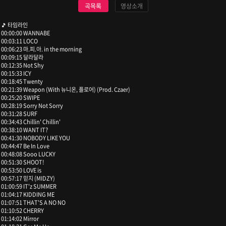
곡목록
영상소개
🎵 타임라인
00:00:00 WANNABE
00:03:11 LOCO
00:06:23 마.피.아. in the morning
00:09:15 달라달라
00:12:35 Not Shy
00:15:33 ICY
00:18:45 Twenty
00:21:39 Weapon (With 뉴니온, 플로어) (Prod. Czaer)
00:25:20 SWIPE
00:28:19 Sorry Not Sorry
00:31:28 SURF
00:34:43 Chillin' Chillin'
00:38:10 WANT IT?
00:41:30 NOBODY LIKE YOU
00:44:47 Be In Love
00:48:08 Sooo LUCKY
00:51:30 SHOOT!
00:53:50 LOVE is
00:57:17 믿지 (MIDZY)
01:00:59 IT'z SUMMER
01:04:17 KIDDING ME
01:07:51 THAT'S A NO NO
01:10:52 CHERRY
01:14:02 Mirror