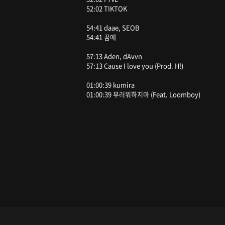
52:02 TIKTOK
54:41 daae, SEOB
54:41 꿈에
57:13 Aden, dAvvn
57:13 Cause I love you (Prod. H!)
01:00:39 kumira
01:00:39 부러워하지마 (Feat. Loomboy)