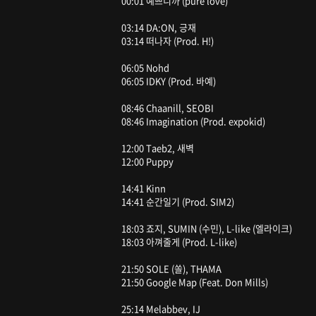
00:01 예쁘니까 (pure love)
03:14 DA:ON, 긍재
03:14 떠나자 (Prod. H!)
06:05 Nohd
06:05 IDKY (Prod. 바예)
08:46 Chaanill, SEOBI
08:46 Imagination (Prod. expokid)
12:00 Taeb2, 새벽
12:00 Puppy
14:41 Kinn
14:41 순간일기 (Prod. SIM2)
18:03 죠지, SUMIN (수민), L-like (엘라이크)
18:03 아껴줄게 (Prod. L-like)
21:50 SOLE (쏠), THAMA
21:50 Google Map (Feat. Don Mills)
25:14 Melabbev, IJ