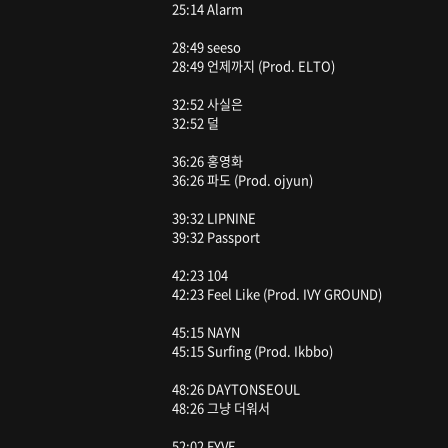
25:14 Alarm
28:49 seeso
28:49 언제까지 (Prod. ELTO)
32:52 사실은
32:52 덜
36:26 홍영화
36:26 파도 (Prod. ojyun)
39:32 LIPNINE
39:32 Passport
42:23 104
42:23 Feel Like (Prod. IVY GROUND)
45:15 NAYN
45:15 Surfing (Prod. Ikbbo)
48:26 DAYTONSEOUL
48:26 그냥 더워서
52:02 FYVE