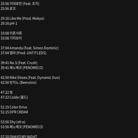
25:56 이대로만 (Feat. 죠지)
25:56 로꼬
29:16 Like Me (Prod. Mokyo)
29:16 pH-1
33:08 이혼서류
33:08 기리보이
37:04 Amanda (Feat. Simon Dominic)
37:04 염따 (Prod. UNTITLEDS)
39:41 No.5 (Feat. Crush)
39:41 페노메코 (PENOMECO)
42:50 Nike Shoes (Feat. Dynamic Duo)
42:50 빈지노 (Beenzino)
47:22 빛
47:22 Colde (콜드)
51:15 Color Drive
51:15 DPR CREAM
53:56 Shy (eh o)
53:56 페노메코 (PENOMECO)
57:20 OHAYO MY NIGHT