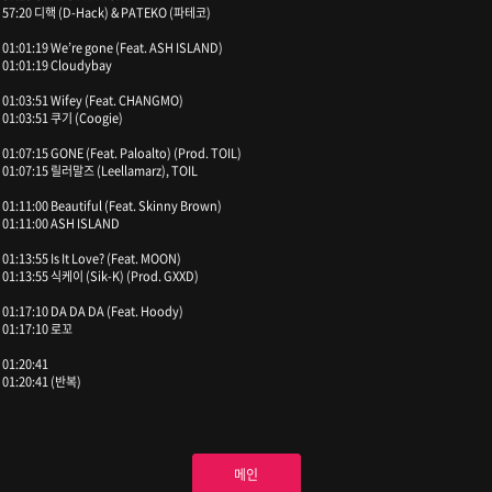
57:20 디핵 (D-Hack) & PATEKO (파테코)
01:01:19 We’re gone (Feat. ASH ISLAND)
01:01:19 Cloudybay
01:03:51 Wifey (Feat. CHANGMO)
01:03:51 쿠기 (Coogie)
01:07:15 GONE (Feat. Paloalto) (Prod. TOIL)
01:07:15 릴러말즈 (Leellamarz), TOIL
01:11:00 Beautiful (Feat. Skinny Brown)
01:11:00 ASH ISLAND
01:13:55 Is It Love? (Feat. MOON)
01:13:55 식케이 (Sik-K) (Prod. GXXD)
01:17:10 DA DA DA (Feat. Hoody)
01:17:10 로꼬
01:20:41
01:20:41 (반복)
메인