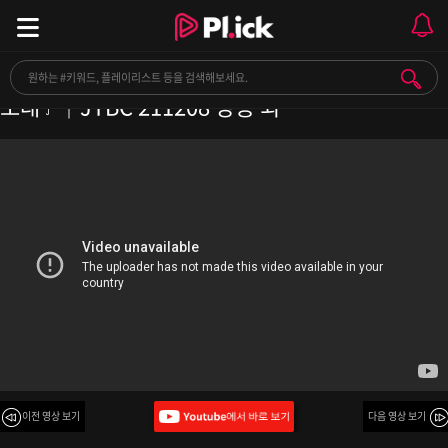
[나플리 : Playlist🎧] 비 오는 날 집에서 혼자 듣는
노래☂️｜JTBC 211208 방송 외
이전 영상 보기
다음 영상 보기