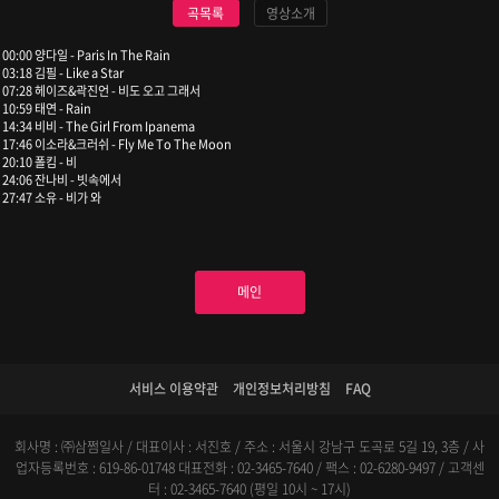
곡목록
영상소개
00:00 양다일 - Paris In The Rain
03:18 김필 - Like a Star
07:28 헤이즈&곽진언 - 비도 오고 그래서
10:59 태연 - Rain
14:34 비비 - The Girl From Ipanema
17:46 이소라&크러쉬 - Fly Me To The Moon
20:10 폴킴 - 비
24:06 잔나비 - 빗속에서
27:47 소유 - 비가 와
메인
서비스 이용약관
개인정보처리방침
FAQ
회사명 : ㈜삼쩜일사 / 대표이사 : 서진호 / 주소 : 서울시 강남구 도곡로 5길 19, 3층 / 사
업자등록번호 : 619-86-01748
대표전화 : 02-3465-7640 / 팩스 : 02-6280-9497 / 고객센
터 : 02-3465-7640 (평일 10시 ~ 17시)