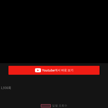
수
회
1,936