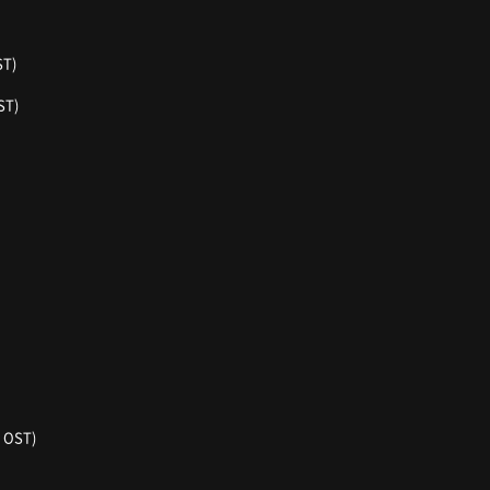
T)
ST)
 OST)