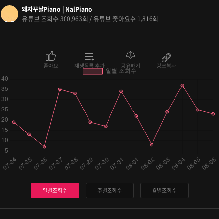
왜자꾸날Piano | NalPiano
유튜브 조회수
회 / 유튜브 좋아요수
회
300,963
1,816
좋아요
재생목록 추가
공유하기
링크복사
일별조회수
주별조회수
월별조회수