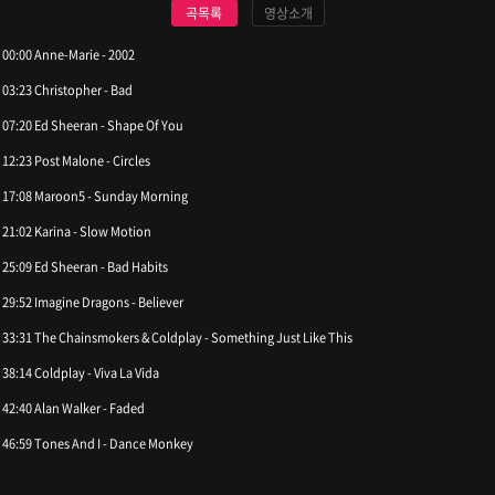
곡목록
영상소개
00:00 Anne-Marie - 2002
03:23 Christopher - Bad
07:20 Ed Sheeran - Shape Of You
12:23 Post Malone - Circles
17:08 Maroon5 - Sunday Morning
21:02 Karina - Slow Motion
25:09 Ed Sheeran - Bad Habits
29:52 Imagine Dragons - Believer
33:31 The Chainsmokers & Coldplay - Something Just Like This
38:14 Coldplay - Viva La Vida
42:40 Alan Walker - Faded
46:59 Tones And I - Dance Monkey