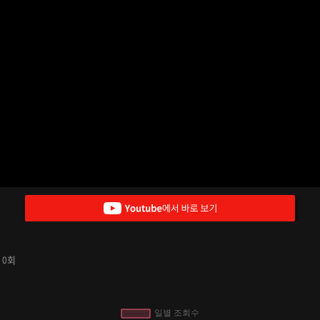
수
회
0