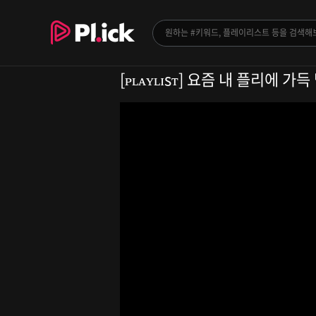
[ᴘʟᴀʏʟɪsᴛ] 요즘 내 플리에