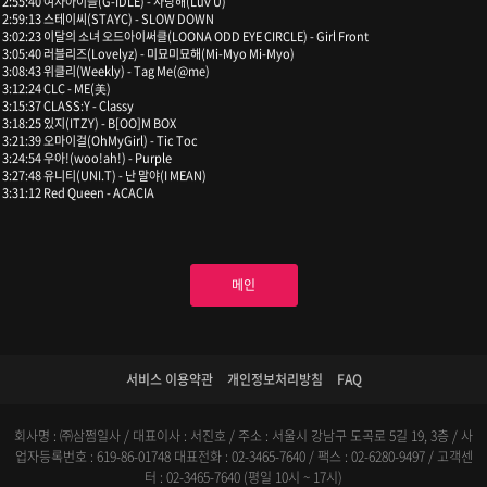
2:55:40 여자아이들(G-IDLE) - 사랑해(Luv U)
2:59:13 스테이씨(STAYC) - SLOW DOWN
3:02:23 이달의 소녀 오드아이써클(LOONA ODD EYE CIRCLE) - Girl Front
3:05:40 러블리즈(Lovelyz) - 미묘미묘해(Mi-Myo Mi-Myo)
3:08:43 위클리(Weekly) - Tag Me(@me)
3:12:24 CLC - ME(美)
3:15:37 CLASS:Y - Classy
3:18:25 있지(ITZY) - B[OO]M BOX
3:21:39 오마이걸(OhMyGirl) - Tic Toc
3:24:54 우아!(woo!ah!) - Purple
3:27:48 유니티(UNI.T) - 난 말야(I MEAN)
3:31:12 Red Queen - ACACIA
메인
서비스 이용약관
개인정보처리방침
FAQ
회사명 : ㈜삼쩜일사 / 대표이사 : 서진호 / 주소 : 서울시 강남구 도곡로 5길 19, 3층 / 사
업자등록번호 : 619-86-01748
대표전화 : 02-3465-7640 / 팩스 : 02-6280-9497 / 고객센
터 : 02-3465-7640 (평일 10시 ~ 17시)