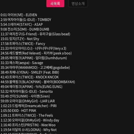
곡목록
영상소개
0:01 아이브(IVE) - ELEVEN
2:59 여자아이들(G-IDLE) - TOMBOY
5:54 스테이씨(STAYC) - ASAP
9:08 전소미(SOMI) - DUMB DUMB
11:37 여자친구(G-Friend) - 유리구슬(Glass bead)
15:01 있지(ITZY) - Not Shy
17:58 트와이스(TWICE) - Fancy
21:33 아이오아이(I.O.I) - 너무너무너무(Very x 3)
24:56 레드벨벳(Red Velevet) - 피카부(peek a boo)
28:05 에이핑크(APINK) - 덤더럼(Dumhdurum)
31:33 에스파(aespa) - Savage
35:34 마마무(MAMAMOO) - 고고베베(gogobebe)
38:49 최예나(YENA) - SMILEY (Feat. BIBI)
41:43 트와이스(TWICE) - KNOCK KNCOK
44:59 블랙핑크(BLACKPINK) - 붐바야(BOOMBAYAH)
49:04 에이핑크(APINK) - %%(EUNG EUNG)
52:32 여자아이들(G-IDLE) - Senorita
55:49 선미(SUNMI) - 사이렌(Siren)
59:09 오마이걸(OhMyGirl) - LIAR LIAR
1:02:23 드림캐쳐(Dreamcatcher) - PIRI
1:05:50 EXID - HOT PINK
1:09:11 트와이스(TWICE) - The Feels
1:12:30 오마이걸(OhMyGirl) - Windy day
1:16:40 프리스틴(PRISTIN) - Wee Woo
1:19:54 이달의 소녀(LOONA) - Why Not