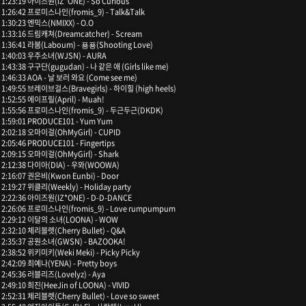
1:23:19 아이즈원(IZ*ONE) - So Curious
1:26:42 프로미스나인(fromis_9) - Talk&Talk
1:30:23 엔믹스(NMIXX) - O.O
1:33:16 드림캐쳐(Dreamcatcher) - Scream
1:36:41 라붐(Laboum) - 푱푱(Shooting Love)
1:40:03 우주소녀(WJSN) - AURA
1:43:38 구구단(gugudan) - 나 같은 애 (Girls like me)
1:46:33 AOA - 날 보러 와요 (Come see me)
1:49:55 브레이브걸스(Bravegirls) - 하이힐 (high heels)
1:52:55 에이프릴(April) - Muah!
1:55:56 프로미스나인(fromis_9) - 두근두근(DKDK)
1:59:01 PRODUCE101 - Yum Yum
2:02:18 오마이걸(OhMyGirl) - CUPID
2:05:46 PRODUCE101 - Fingertips
2:09:15 오마이걸(OhMyGirl) - Shark
2:12:38 다이아(DIA) - 우와(WOOWA)
2:16:07 권은비(Kwon Eunbi) - Door
2:19:27 위클리(Weekly) - Holiday party
2:22:36 아이즈원(IZ*ONE) - D-D-DANCE
2:26:06 프로미스나인(fromis_9) - Love rumpumpum
2:29:12 이달의 소녀(LOONA) - WOW
2:32:10 체리블렛(Cherry Bullet) - Q&A
2:35:37 공원소녀(GWSN) - BAZOOKA!
2:38:52 위키미키(Weki Meki) - Picky Picky
2:42:09 최예나(YENA) - Pretty boys
2:45:36 러블리즈(Lovelyz) - Aya
2:49:10 희진(HeeJin of LOONA) - VIVID
2:52:31 체리블렛(Cherry Bullet) - Love so sweet