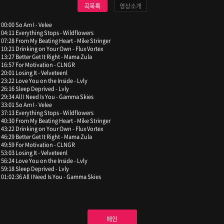
곡목록
영상소개
00:00 So Am I - Velee
04:11 Everything Stops - Wildflowers
07:28 From My Beating Heart - Mike Stringer
10:21 Drinking on Your Own - Flux Vortex
13:27 Better Get It Right - Mama Zula
16:57 For Motivation - CLNGR
20:01 Losing It - Velveteenl
23:22 Love You on the Inside - Lvly
26:16 Sleep Deprived - Lvly
29:34 All I Need Is You - Gamma Skies
33:01 So Am I - Velee
37:13 Everything Stops - Wildflowers
40:30 From My Beating Heart - Mike Stringer
43:22 Drinking on Your Own - Flux Vortex
46:29 Better Get It Right - Mama Zula
49:59 For Motivation - CLNGR
53:03 Losing It - Velveteenl
56:24 Love You on the Inside - Lvly
59:18 Sleep Deprived - Lvly
01:02:36 All I Need Is You - Gamma Skies
메인