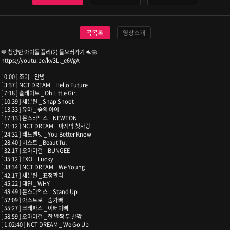
곡목록
영상소개
💙 청량한 아이돌 플리(2) 들으러가기 🐬🦋
https://youtu.be/kv3Ll_e6VgA
[ 0:00 ] 조이 _ 안녕
[ 3:37 ] NCT DREAM _ Hello Future
[ 7:18 ] 슬레이트 _ Oh Little Girl
[ 10:39 ] 세븐틴 _ Snap Shoot
[ 13:33 ] 유아 _ 숲의 아이
[ 17:13 ] 몬스타엑스 _ NEWTON
[ 21:12 ] NCT DREAM _ 마지막 첫사랑
[ 24:32 ] 레드벨벳 _ You Better Know
[ 28:40 ] 비스트 _ Beautiful
[ 32:17 ] 오마이걸 _ BUNGEE
[ 35:12 ] EXO _ Lucky
[ 38:34 ] NCT DREAM _ We Young
[ 42:17 ] 세븐틴 _ 표정관리
[ 45:22 ] 태연 _ WHY
[ 48:49 ] 몬스타엑스 _ Stand Up
[ 52:09 ] 아스트로 _ 숨가빠
[ 55:27 ] 크레파스 _ 이뻐이뻐
[ 58:59 ] 오마이걸 _ 한 발짝 두 발짝
[ 1:02:40 ] NCT DREAM _ We Go Up