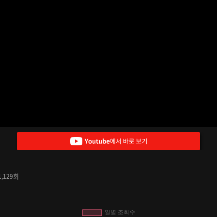
회
1,129