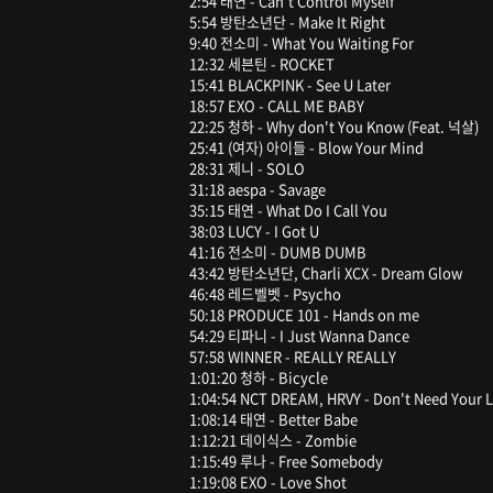
2:54 태연 - Can't Control Myself
5:54 방탄소년단 - Make It Right
9:40 전소미 - What You Waiting For
12:32 세븐틴 - ROCKET
15:41 BLACKPINK - See U Later
18:57 EXO - CALL ME BABY
22:25 청하 - Why don't You Know (Feat. 넉살)
25:41 (여자) 아이들 - Blow Your Mind
28:31 제니 - SOLO
31:18 aespa - Savage
35:15 태연 - What Do I Call You
38:03 LUCY - I Got U
41:16 전소미 - DUMB DUMB
43:42 방탄소년단, Charli XCX - Dream Glow
46:48 레드벨벳 - Psycho
50:18 PRODUCE 101 - Hands on me
54:29 티파니 - I Just Wanna Dance
57:58 WINNER - REALLY REALLY
1:01:20 청하 - Bicycle
1:04:54 NCT DREAM, HRVY - Don't Need Your 
1:08:14 태연 - Better Babe
1:12:21 데이식스 - Zombie
1:15:49 루나 - Free Somebody
1:19:08 EXO - Love Shot