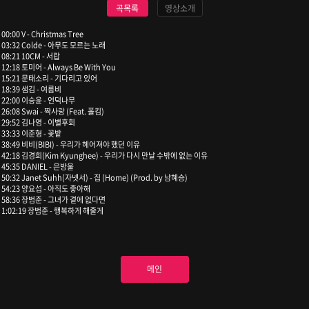
곡목록
영상소개
00:00 V - Christmas Tree
03:32 Colde - 아무도 모르는 노래
08:21 10CM - 서랍
12:18 토미어 - Always Be With You
15:21 문태소리 - 기다리고 있어
18:39 샘김 - 여름비
22:00 이승윤 - 언덕나무
26:08 Swai - 짝사랑 (Feat. 폴킴)
29:52 김나영 - 이별후회
33:33 이준형 - 꽃밭
38:49 비비(BIBI) - 우리가 헤어져야 했던 이유
42:18 김경희(Kim Kyunghee) - 우리가 다시 만날 수밖에 없는 이유
45:35 DANIEL - 은방울
50:32 Janet Suhh(자넷서) - 집 (Home) (Prod. by 남혜승)
54:23 양요섭 - 아직도 좋아해
58:36 장범준 - 그녀가 곁에 없다면
1:02:19 장범준 - 행복하게 해줄게
메인