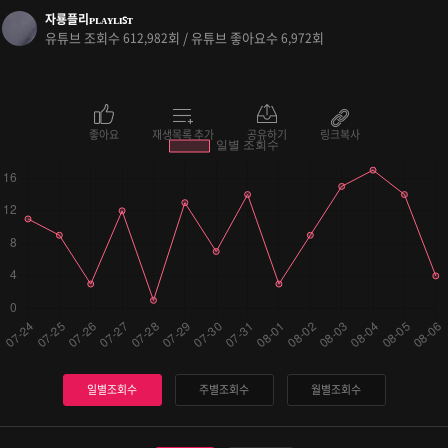
자룡플리ᴘʟᴀʏʟɪꜱᴛ
유튜브 조회수
회 / 유튜브 좋아요수
회
612,982
6,972
좋아요
재생목록 추가
공유하기
링크복사
일별조회수
주별조회수
월별조회수