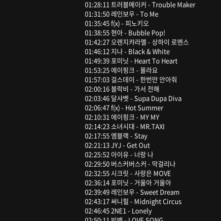
01:28:11 트러블메이커 - Trouble Maker
01:31:50 레인보우 - To Me
01:35:45 f(x) - 피노키오
01:38:55 현아 - Bubble Pop!
01:42:27 오렌지캬라멜 - 상하이 로멘스
01:46:12 지나 - Black & White
01:49:39 포미닛 - Heart To Heart
01:53:25 에이핑크 - 몰라요
01:57:03 걸스데이 - 한번만 안아줘
02:00:16 블락비 - 가서 전해
02:03:46 달샤벳 - Supa Dupa Diva
02:06:47 f(x) - Hot Summer
02:10:31 에이핑크 - MY MY
02:14:23 소녀시대 - MR.TAXI
02:17:55 엠블랙 - Stay
02:21:13 JYJ - Get Out
02:25:52 아이유 - 너랑 나
02:29:50 버스커버스커 - 막걸리나
02:32:55 시크릿 - 사랑은 MOVE
02:36:14 포미닛 - 거울아 거울아
02:39:49 레인보우 - Sweet Dream
02:43:17 써니힐 - Midnight Circus
02:46:45 2NE1 - Lonely
02:50:11 빅뱅 - LOVE SONG