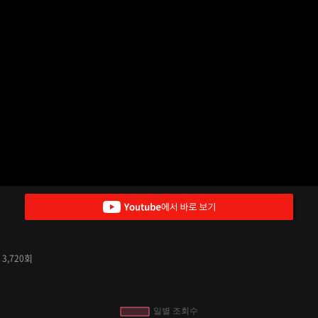
수
회
3,720