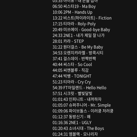
03:35 아이유 - 내 손을 잡아
06:50 씨스타19 - Ma Boy
10:06 2PM - Hands Up
13:22 비스트(하이라이트) - Fiction
17:15 티아라 - Roly-Poly
20:49 미쓰에이 - Good-bye Baby
24:33 2NE1 - 내가 제일 잘 나가
28:01 카라 - STEP
31:22 원더걸스 - Be My Baby
34:53 오렌지캬라멜 - 방콕시티
37:41 걸스데이 - 반짝반짝
40:44 씨스타 - So Cool
44:05 씨엔블루 - 직감
47:44 빅뱅 - TONIGHT
51:23 티아라 - Cry Cry
54:39 FT아일랜드 - Hello Hello
57:51 시크릿 - 별빛달빛
01:01:43 인피니트 - 내꺼하자
01:05:07 슈퍼주니어 - Mr. Simple
01:09:06 파이브돌스 - 이러쿵 저러쿵
01:12:37 동방신기 - 왜
01:16:36 2NE1 - UGLY
01:20:43 소녀시대 - The Boys
01:24:31 엠블랙 - 모나리자