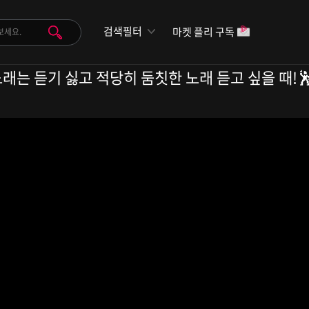
검색필터
마켓 플리 구독
운 노래는 듣기 싫고 적당히 둠칫한 노래 듣고 싶을 때!