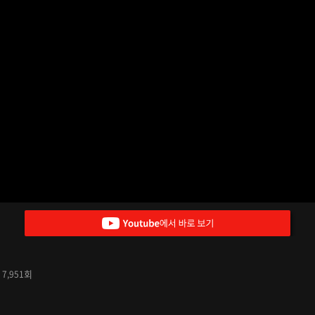
수
회
7,951