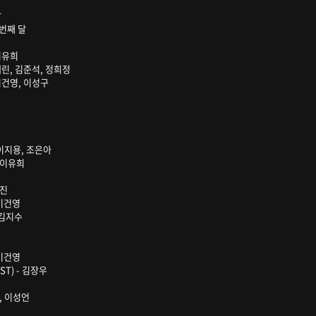
달
두번째 달
 이유희
정세린, 김준석, 정희정
 이건영, 이성구
- 이지용, 조은아
, 이유희
석진
 이건영
 김지수
 이건영
ST) - 김장우
일, 이성언