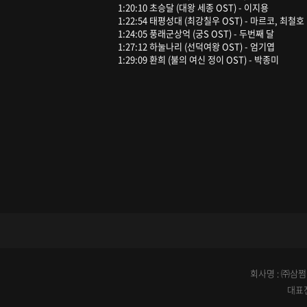
1:20:10 초승달 (대왕 세종 OST) - 이지용
1:22:54 태평성대 (최강칠우 OST) - 마르코, 최철호
1:24:05 풍래군상억 (궁S OST) - 두번째 달
1:27:12 하눌나리 (선덕여왕 OST) - 엄기엽
1:29:09 환희 (불의 여신 정이 OST) - 박종미
회사명 : ㈜삼쩜일
대표전화