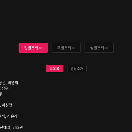
일별조회수
주별조회수
월별조회수
곡목록
영상소개
 허상은, 박영익
- 김장우
장우
일, 이성언
김준석, 신은래
, 전해일, 김효원