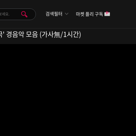
검색필터
마켓 플리 구독
극' 경음악 모음 (가사無/1시간)