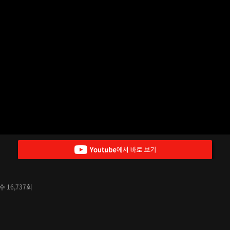
요수
회
16,737