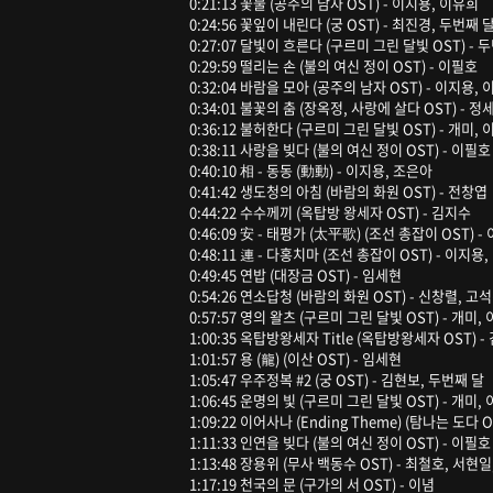
0:21:13 꽃물 (공주의 남자 OST) - 이지용, 이유희
0:24:56 꽃잎이 내린다 (궁 OST) - 최진경, 두번째 
0:27:07 달빛이 흐른다 (구르미 그린 달빛 OST) - 
0:29:59 떨리는 손 (불의 여신 정이 OST) - 이필호
0:32:04 바람을 모아 (공주의 남자 OST) - 이지용,
0:34:01 불꽃의 춤 (장옥정, 사랑에 살다 OST) - 
0:36:12 불허한다 (구르미 그린 달빛 OST) - 개미,
0:38:11 사랑을 빚다 (불의 여신 정이 OST) - 이필호
0:40:10 相 - 동동 (動動) - 이지용, 조은아
0:41:42 생도청의 아침 (바람의 화원 OST) - 전창엽
0:44:22 수수께끼 (옥탑방 왕세자 OST) - 김지수
0:46:09 安 - 태평가 (太平歌) (조선 총잡이 OST) 
0:48:11 連 - 다홍치마 (조선 총잡이 OST) - 이지용
0:49:45 연밥 (대장금 OST) - 임세현
0:54:26 연소답청 (바람의 화원 OST) - 신창렬, 고
0:57:57 영의 왈츠 (구르미 그린 달빛 OST) - 개미,
1:00:35 옥탑방왕세자 Title (옥탑방왕세자 OST) -
1:01:57 용 (龍) (이산 OST) - 임세현
1:05:47 우주정복 #2 (궁 OST) - 김현보, 두번째 달
1:06:45 운명의 빛 (구르미 그린 달빛 OST) - 개미,
1:09:22 이어사나 (Ending Theme) (탐나는 도다 O
1:11:33 인연을 빚다 (불의 여신 정이 OST) - 이필호
1:13:48 장용위 (무사 백동수 OST) - 최철호, 서현
1:17:19 천국의 문 (구가의 서 OST) - 이념