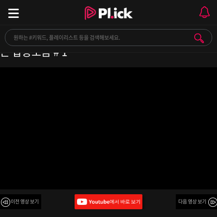
[𝙋𝙇𝘼𝙔𝙇𝙄𝙎𝙏] 카페,매장 에서 틀으면 매출대박나
는 팝송모음 # 1
이전 영상 보기
다음 영상 보기