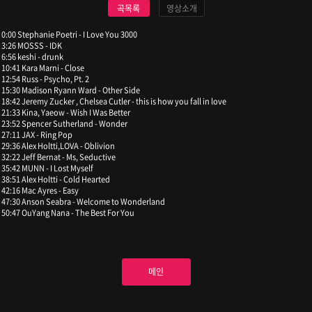
곡목록
영상소개
0:00 Stephanie Poetri - I Love You 3000
3:26 MOSSS - IDK
6:56 keshi - drunk
10:41 Kara Marni - Close
12:54 Russ - Psycho, Pt. 2
15:30 Madison Ryann Ward - Other Side
18:42 Jeremy Zucker , Chelsea Cutler - this is how you fall in love
21:33 Kina, Yaeow - Wish I Was Better
23:52 Spencer Sutherland - Wonder
27:11 JAX - Ring Pop
29:36 Alex Holtti,LOVA - Oblivion
32:22 Jeff Bernat - Ms, Seductive
35:42 MUNN - I Lost Myself
38:51 Alex Holtti - Cold Hearted
42:16 Mac Ayres - Easy
47:30 Anson Seabra - Welcome to Wonderland
50:47 OuYang Nana - The Best For You
메인