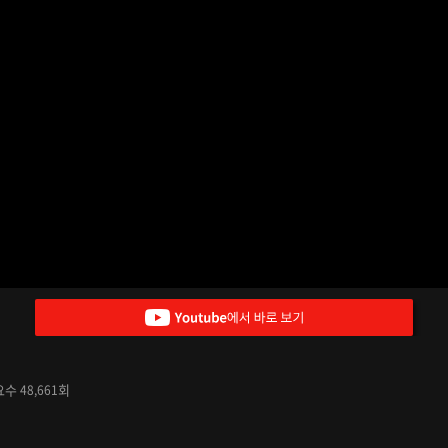
아요수
회
48,661