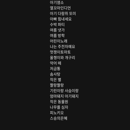
아기염소
열꼬마인디언
아기 다람쥐 또미
아빠 힘내세요
수박 파티
여름 냇가
여름 방학
어린이노래
나는 주전자예요
멋쟁이토마토
올챙이와 개구리
악어 떼
저금통
솜사탕
작은 별
짤랑짤랑
기린이랑 사슴이랑
엄마돼지 아기돼지
작은 동물원
나무를 심자
피노키오
스승의은혜