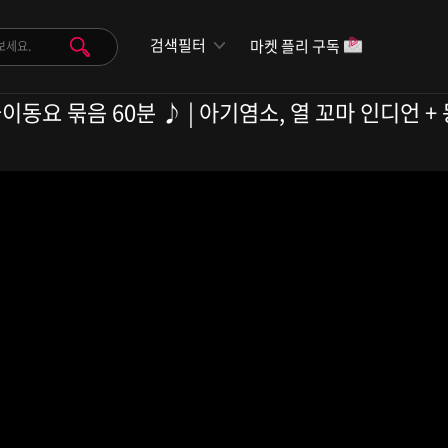
검색필터
마켓 플리 구독
동요 묶음 60분 ♪ | 아기염소, 열 꼬마 인디언 