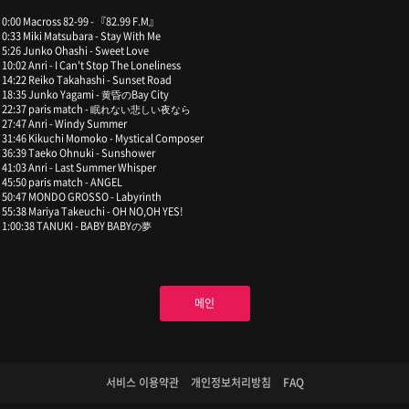
0:00 Macross 82-99 - 『82.99 F.M』
0:33 Miki Matsubara - Stay With Me
5:26 Junko Ohashi - Sweet Love
10:02 Anri - I Can't Stop The Loneliness
14:22 Reiko Takahashi - Sunset Road
18:35 Junko Yagami - 黄昏のBay City
22:37 paris match - 眠れない悲しい夜なら
27:47 Anri - Windy Summer
31:46 Kikuchi Momoko - Mystical Composer
36:39 Taeko Ohnuki - Sunshower
41:03 Anri - Last Summer Whisper
45:50 paris match - ANGEL
50:47 MONDO GROSSO - Labyrinth
55:38 Mariya Takeuchi - OH NO,OH YES!
1:00:38 TANUKI - BABY BABYの夢
메인
서비스 이용약관
개인정보처리방침
FAQ